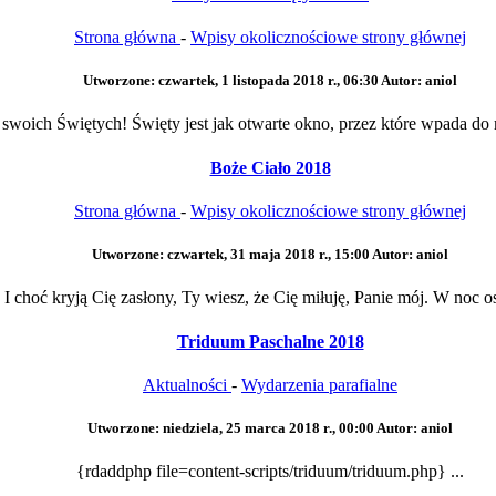
Strona główna
-
Wpisy okolicznościowe strony głównej
Utworzone: czwartek, 1 listopada 2018 r., 06:30
Autor: aniol
woich Świętych! Święty jest jak otwarte okno, przez które wpada do mi
Boże Ciało 2018
Strona główna
-
Wpisy okolicznościowe strony głównej
Utworzone: czwartek, 31 maja 2018 r., 15:00
Autor: aniol
 I choć kryją Cię zasłony, Ty wiesz, że Cię miłuję, Panie mój. W noc os
Triduum Paschalne 2018
Aktualności
-
Wydarzenia parafialne
Utworzone: niedziela, 25 marca 2018 r., 00:00
Autor: aniol
{rdaddphp file=content-scripts/triduum/triduum.php} ...