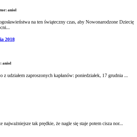
tor: aniol
łogosławieństwa na ten świąteczny czas, aby Nowonarodzone Dziecię
ni...
ia 2018
: aniol
z udziałem zaproszonych kapłanów: poniedziałek, 17 grudnia ...
najważniejsze tak prędkie, że nagle się staje potem cisza nor...