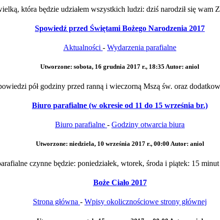
ielką, która będzie udziałem wszystkich ludzi: dziś narodził się wam Z
Spowiedź przed Świętami Bożego Narodzenia 2017
Aktualności
-
Wydarzenia parafialne
Utworzone: sobota, 16 grudnia 2017 r., 18:35
Autor: aniol
wiedzi pół godziny przed ranną i wieczorną Mszą św. oraz dodatkowo 
Biuro parafialne (w okresie od 11 do 15 września br.)
Biuro parafialne
-
Godziny otwarcia biura
Utworzone: niedziela, 10 września 2017 r., 00:00
Autor: aniol
rafialne czynne będzie: poniedziałek, wtorek, środa i piątek: 15 minut
Boże Ciało 2017
Strona główna
-
Wpisy okolicznościowe strony głównej