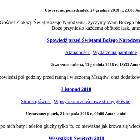
Utworzone: poniedziałek, 24 grudnia 2018 r., 23:00
Au
li Goście! Z okazji Świąt Bożego Narodzenia, życzymy Wam Bożego b
Boże przyniosło każdemu obfitość łask, umoc
Spowiedź przed Świętami Bożego Narodzen
Aktualności
-
Wydarzenia parafialne
Utworzone: sobota, 15 grudnia 2018 r., 18:35
Autor
wiedzi pół godziny przed ranną i wieczorną Mszą św. oraz dodatkowo 
Listopad 2018
Strona główna
-
Wpisy okolicznościowe strony głównej
Utworzone: piątek, 2 listopada 2018 r., 06:00
Autor: aniol
 nich buty i telefon głuchy tylko to, co nieważne jak krowa się wlecze 
Wszystkich Świętych 2018