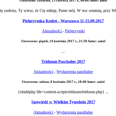
Utworzone: czwartek, 15 czerwca 2017 r., 00:00
Autor: aniol
ię zasłony, Ty wiesz, że Cię miłuję, Panie mój. W noc ostatnią, przy Wi
Pielgrzymka Kodeń - Warszawa 11-15.09.2017
Aktualności
-
Pielgrzymki
Utworzone: piątek, 14 kwietnia 2017 r., 21:58
Autor: aniol
...
Triduum Paschalne 2017
Aktualności
-
Wydarzenia parafialne
Utworzone: sobota, 8 kwietnia 2017 r., 18:40
Autor: aniol
{rdaddphp file=content-scripts/triduum/triduum.php} ...
Spowiedź w Wielkim Tygodniu 2017
Aktualności
-
Wydarzenia parafialne