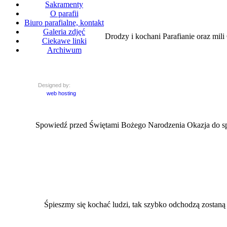
Sakramenty
O parafii
Biuro parafialne, kontakt
Galeria zdjęć
Drodzy i kochani Parafianie oraz mi
Ciekawe linki
Archiwum
Designed by:
web hosting
Spowiedź przed Świętami Bożego Narodzenia Okazja do spo
Śpieszmy się kochać ludzi, tak szybko odchodzą zostaną po