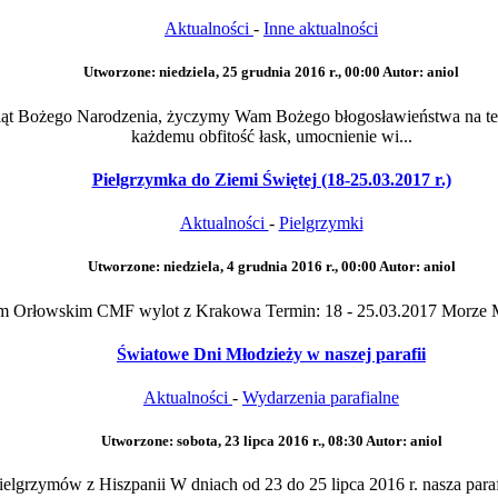
Aktualności
-
Inne aktualności
Utworzone: niedziela, 25 grudnia 2016 r., 00:00
Autor: aniol
 Świąt Bożego Narodzenia, życzymy Wam Bożego błogosławieństwa na t
każdemu obfitość łask, umocnienie wi...
Pielgrzymka do Ziemi Świętej (18-25.03.2017 r.)
Aktualności
-
Pielgrzymki
Utworzone: niedziela, 4 grudnia 2016 r., 00:00
Autor: aniol
fałem Orłowskim CMF wylot z Krakowa Termin: 18 - 25.03.2017 Morze M
Światowe Dni Młodzieży w naszej parafii
Aktualności
-
Wydarzenia parafialne
Utworzone: sobota, 23 lipca 2016 r., 08:30
Autor: aniol
lgrzymów z Hiszpanii W dniach od 23 do 25 lipca 2016 r. nasza paraf