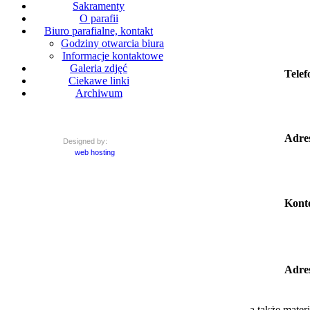
Sakramenty
O parafii
Biuro parafialne, kontakt
Godziny otwarcia biura
Informacje kontaktowe
Galeria zdjęć
Telef
Ciekawe linki
Archiwum
Adres
Designed by:
web hosting
Konto
Adres
a także mater