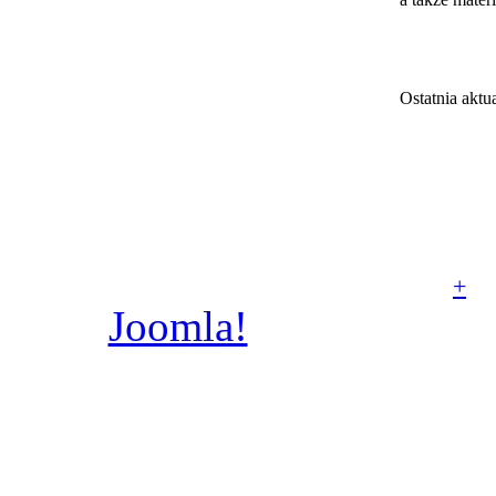
Ostatnia aktua
© Parafia rzymskoka
Aniołów Stróżów w Poz
+
Joomla!
jest wolnym
dostępnym na licencj
wykonany prze