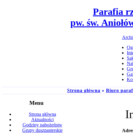
Parafia r
pw. św. Aniołó
Archi
Ogł
Int
Sa
Na
Gru
Gal
Ko
Strona główna
»
Biuro paraf
Menu
I
Strona główna
Aktualności
Godziny nabożeństw
Grupy duszpasterskie
Adres