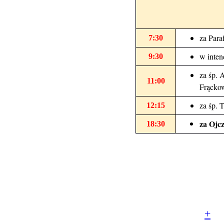
za Para
7:30
w inten
9:30
za śp. 
11:00
Frącko
za śp. 
12:15
za Ojcz
18:30
© Parafia rzymskoka
Aniołów Stróżów w Poz
+