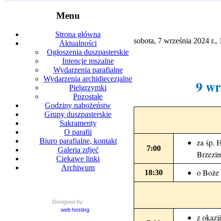
Menu
Strona główna
sobota, 7 września 2024 r.,
Aktualności
Ogłoszenia duszpasterskie
Intencje mszalne
Wydarzenia parafialne
Wydarzenia archidiecezjalne
9 wr
Pielgrzymki
Pozostałe
Godziny nabożeństw
Grupy duszpasterskie
Sakramenty
O parafii
Biuro parafialne, kontakt
za śp. 
7:00
Galeria zdjęć
Brzezin
Ciekawe linki
Archiwum
o Boże 
18:30
Designed by:
web hosting
z okazj