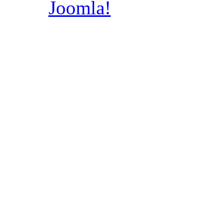
Joomla!
jest wolnym
dostępnym na licencj
wykonany prze