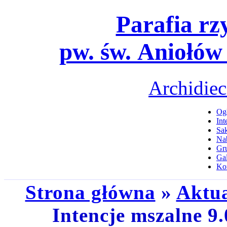
Parafia rz
pw. św. Aniołów
Archidiec
Ogł
Int
Sa
Na
Gru
Gal
Ko
Strona główna
»
Aktua
Intencje mszalne 9.0