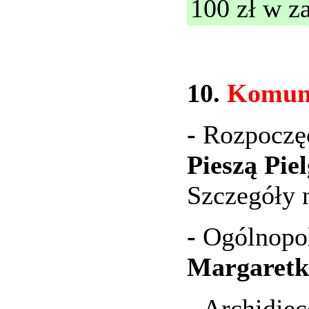
100 zł w za
10.
Komuni
-
Rozpoczę
Pieszą Pie
Szczegóły n
-
Ogólnopo
Margaret
-
Archidiec