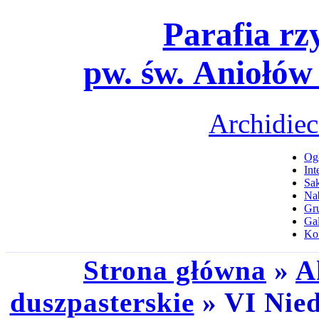
Parafia rz
pw. św. Aniołów
Archidiec
Ogł
Int
Sa
Na
Gru
Gal
Ko
Strona główna
»
A
duszpasterskie
» VI Nied