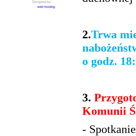
Designed by:
web hosting
2.
Trwa mie
nabożeńst
o godz. 18
3.
Przygot
Komunii Św
- Spotkanie