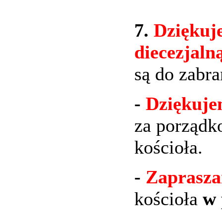
7.
Dziękuje
diecezjaln
są do zabra
-
Dziękuj
za porządk
kościoła.
-
Zaprasz
kościoła
w 