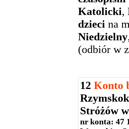
Katolicki
,
dzieci
na m
Niedzielny
(odbiór w z
12
Konto 
Rzymskoka
Stróżów w
nr konta: 47