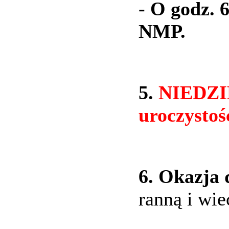
- O godz. 
NMP.
5.
NIEDZIE
uroczystoś
6. Okazja 
ranną i wi