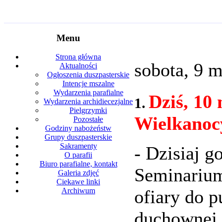
Menu
Strona główna
sobota, 9 m
Aktualności
Ogłoszenia duszpasterskie
Intencje mszalne
Wydarzenia parafialne
Dziś, 10 
1.
Wydarzenia archidiecezjalne
Pielgrzymki
Wielkanoc
Pozostałe
Godziny nabożeństw
Grupy duszpasterskie
Sakramenty
- Dzisiaj 
O parafii
Biuro parafialne, kontakt
Seminariu
Galeria zdjęć
Ciekawe linki
ofiary do p
Archiwum
duchownej 