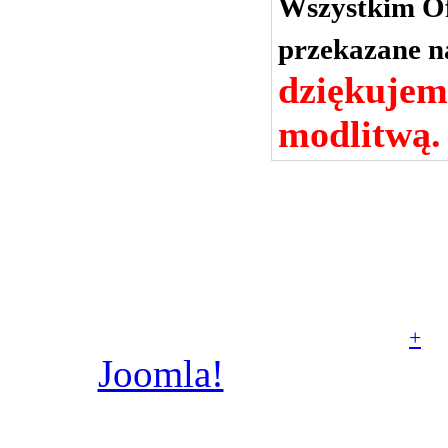
Wszystkim Of
przekazane n
dziękujem
modlitwą.
© Parafia rzymskoka
Aniołów Stróżów w Poz
+
Joomla!
jest wolnym
dostępnym na licencj