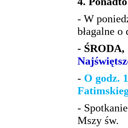
4. Ponadto
- W ponied
błagalne o 
- ŚRODA, 1
Najświętsz
-
O godz. 
Fatimskieg
- Spotkani
Mszy św.