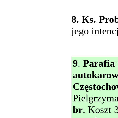
8. Ks. Pro
jego intenc
9
.
Parafia
autokaro
Częstoch
Pielgrzym
br
. Koszt 