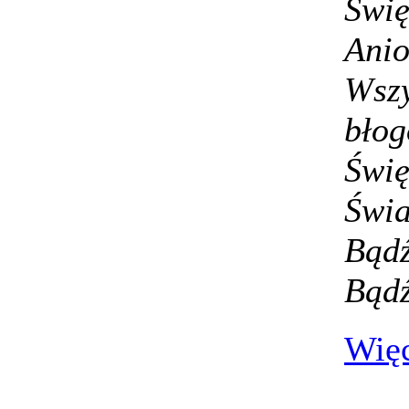
Świę
Ani
Wszy
bło
Świę
Świa
Bądź
Bądź
Wię