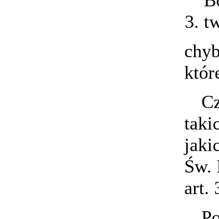
t
chyb
któr
Cz
taki
jaki
Św. 
art.
Po