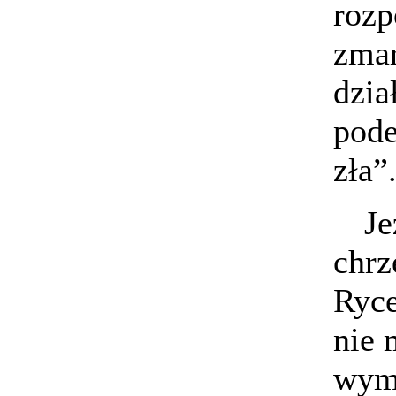
rozp
zmar
dzia
pode
zła”
Je
chrz
Ryce
nie 
wyma