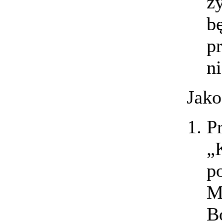
ż
b
p
ni
Jako
P
„
p
M
B