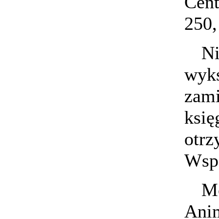
Cent
250,
Ni
wyks
zami
księ
otrz
Wsp
Mo
Anim