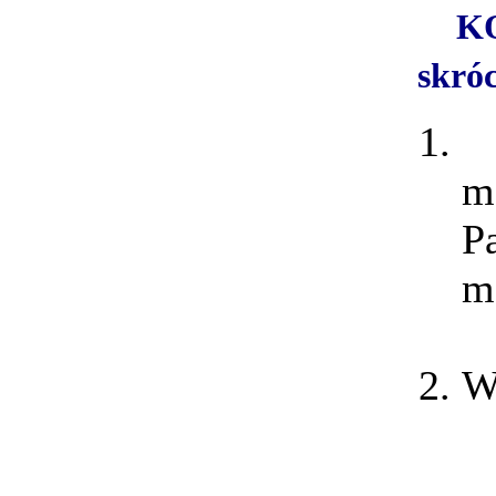
K
skró
m
P
m
W