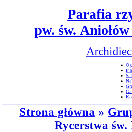
Parafia rz
pw. św. Aniołów
Archidiec
Ogł
Int
Sa
Na
Gru
Gal
Ko
Strona główna
»
Grup
Rycerstwa św.