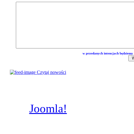
w przesłanych intencjach będziemy 
© Parafia
Czytaj nowości
Świętych
Poznaniu, A.D.
Joomla!
jest wolnym
dostępnym na licencj