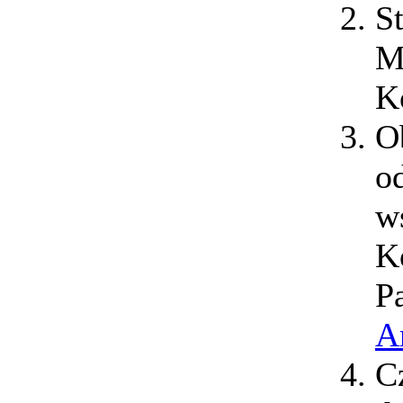
S
M
K
O
o
w
K
P
A
C