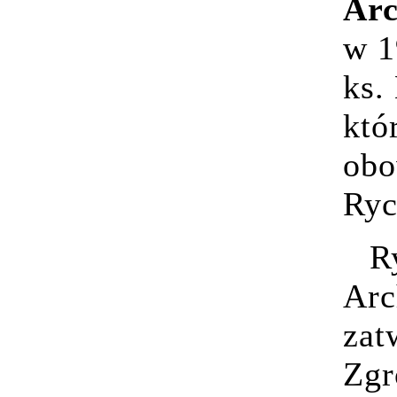
Arc
w 1
ks.
któ
obo
Ryc
R
Arc
zat
Zgr