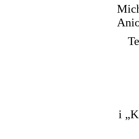
Mich
Anio
Te
i „K