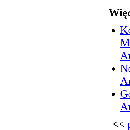
Wię
Ko
M
A
N
Ar
Go
Ar
<<