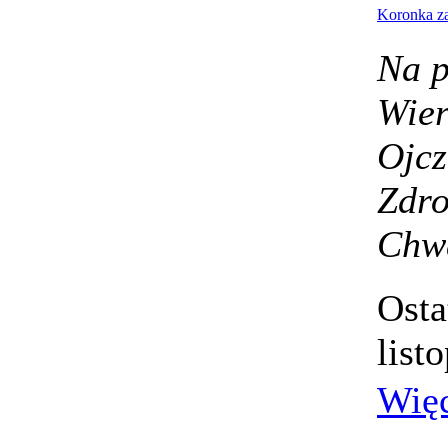
Koronka za
Na p
Wie
Ojc
Zdr
Chw
Osta
list
Wię