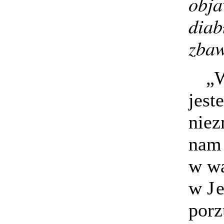
obja
diab
zbaw
„W
jest
niez
nam 
w wa
w
J
porz