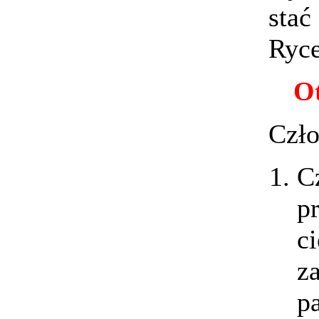
stać
Ryce
Ot
Czł
C
p
c
z
p