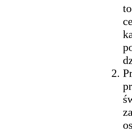
to
c
k
p
dz
P
p
ś
z
o