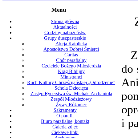
Menu
Strona główna
Aktualności
Godziny nabożeństw
Grupy duszpasterskie
Akcja Katolicka
Apostolstwo Dobrej Śmierci
Z
Caritas
Chór parafialny
do 
Czciciele Bożego Miłosierdzia
Krąg Biblijny
Ministranci
An
Ruch Kultury Chrześcijańskiej „Odrodzenie”
Schola Dziecięca
po
Zastęp Rycerstwa św. Michała Archanioła
Zespół Młodzieżowy
Żywy Różaniec
opr
Sakramenty
O parafii
i p
Biuro parafialne, kontakt
Galeria zdjęć
Ciekawe linki
Archiwum