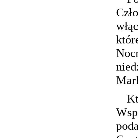
Czł
włąc
któr
Nocn
nied
Mark
Kt
Wsp
poda