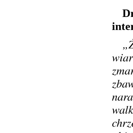
Dr
inte
„Ż
wiar
zmar
zba
nara
walk
chrz