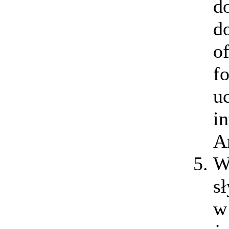
d
d
o
f
u
i
A
W
s
w