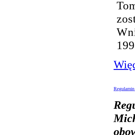
Tom
zos
Wni
199
Wię
Regulamin 
Regu
Mich
obow