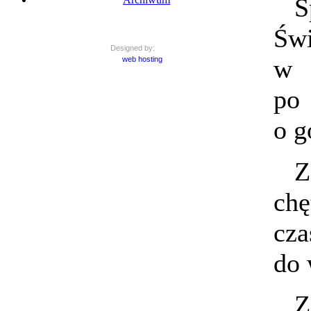
S
Św
Designed by:
w 
web hosting
po
o g
Z
ch
c
do 
Z