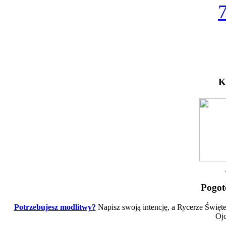
K
Pogot
Potrzebujesz modlitwy?
Napisz swoją intencję, a Rycerze Święt
Ojc