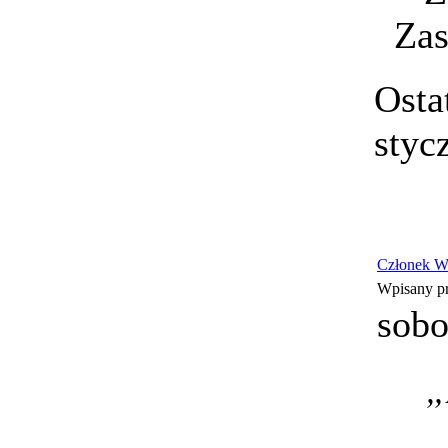
Zas
Osta
styc
Członek W
Wpisany p
sobo
„