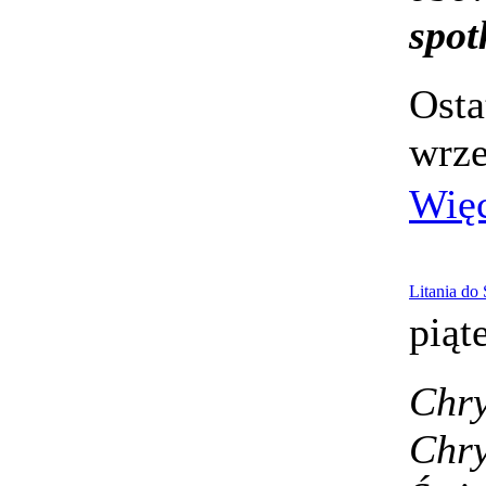
spot
Osta
wrze
Wię
Litania do
piąt
Chry
Chry