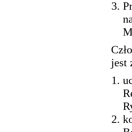
P
n
M
Czł
jest 
u
R
R
k
B