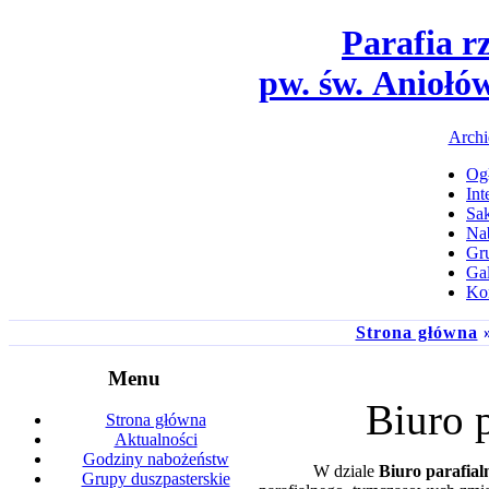
Parafia r
pw. św. Aniołó
Archi
Ogł
Int
Sa
Na
Gru
Gal
Ko
Strona główna
»
Menu
Biuro p
Strona główna
Aktualności
Godziny nabożeństw
W dziale
Biuro parafial
Grupy duszpasterskie