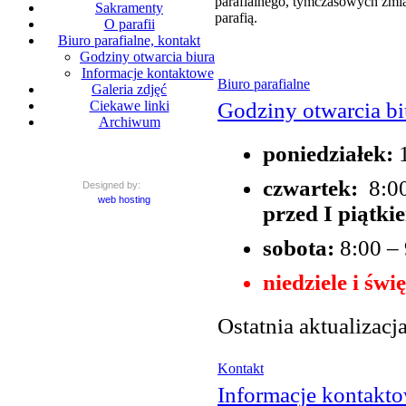
parafialnego, tymczasowych zmia
Sakramenty
parafią.
O parafii
Biuro parafialne, kontakt
Godziny otwarcia biura
Informacje kontaktowe
Biuro parafialne
Galeria zdjęć
Godziny otwarcia bi
Ciekawe linki
Archiwum
poniedziałek:
czwartek:
8:0
Designed by:
web hosting
przed I piątki
sobota:
8:00 –
niedziele i świę
Ostatnia aktualizacj
Kontakt
Informacje kontakt