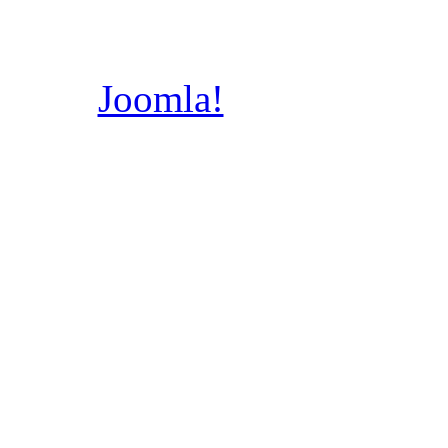
Świętych
Poznaniu, A.D.
Joomla!
jest wolnym
dostępnym na licencj
wykonany prze