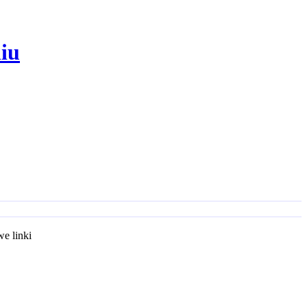
iu
e linki