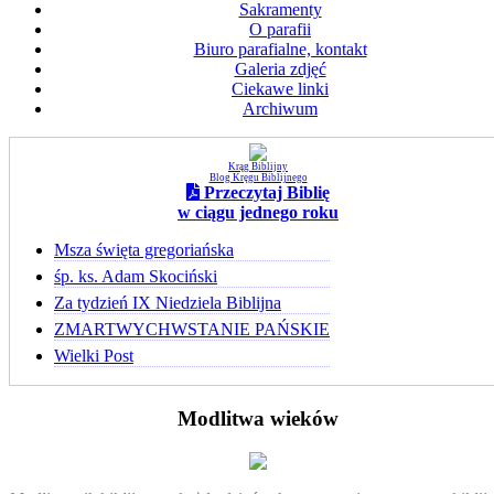
Sakramenty
O parafii
Biuro parafialne, kontakt
Galeria zdjęć
Ciekawe linki
Archiwum
Krąg Biblijny
Blog Kręgu Biblijnego
Przeczytaj Biblię
w ciągu jednego roku
Msza święta gregoriańska
śp. ks. Adam Skociński
Za tydzień IX Niedziela Biblijna
ZMARTWYCHWSTANIE PAŃSKIE
Wielki Post
Modlitwa wieków