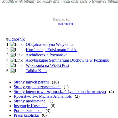
Modlitewnik biblijny na każdy dzień roku oraz eseje o tematyce biblijn
Designed by:
web hosting
#
Odnośnik
1
Oficjalna witryna Watykanu
2
Konferencja Episkopatu Polski
3
Archidiecezja Poznańska
4
Arcybiskupie Seminarium Duchowne w Poznaniu
5
Wskazania na Wielki Post
6
Talitha Kum
Strony innych parafii
(16)
Strony grup duszpasterskich
(1)
Strony internetowe zgromadzeń życia konsekrowanego
(4)
Rycerstwo św. Michała Archanioła
(2)
Strony modlitewne
(1)
Instytucje Kościelne
(6)
Portale katolickie
(3)
Prasa katolicka
(6)