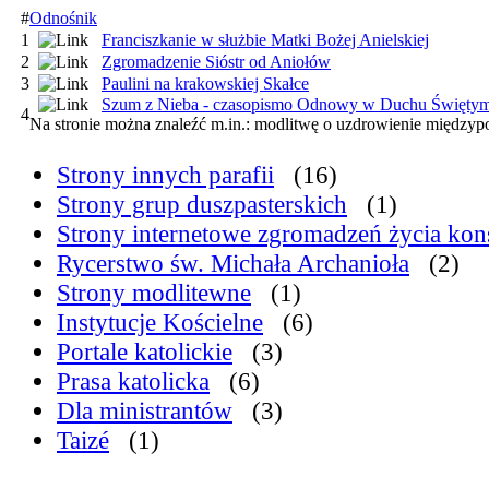
#
Odnośnik
1
Franciszkanie w służbie Matki Bożej Anielskiej
2
Zgromadzenie Sióstr od Aniołów
3
Paulini na krakowskiej Skałce
Szum z Nieba - czasopismo Odnowy w Duchu Świętym
4
Na stronie można znaleźć m.in.: modlitwę o uzdrowienie międzyp
Strony innych parafii
(16)
Strony grup duszpasterskich
(1)
Strony internetowe zgromadzeń życia ko
Rycerstwo św. Michała Archanioła
(2)
Strony modlitewne
(1)
Instytucje Kościelne
(6)
Portale katolickie
(3)
Prasa katolicka
(6)
Dla ministrantów
(3)
Taizé
(1)