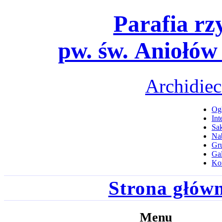
Parafia rz
pw. św. Aniołów
Archidiec
Ogł
Int
Sa
Na
Gru
Gal
Ko
Strona głów
Menu