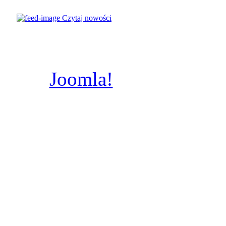
© Parafia
Czytaj nowości
Świętych
Poznaniu, A.D.
Joomla!
jest wolnym
dostępnym na licencj
wykonany prze