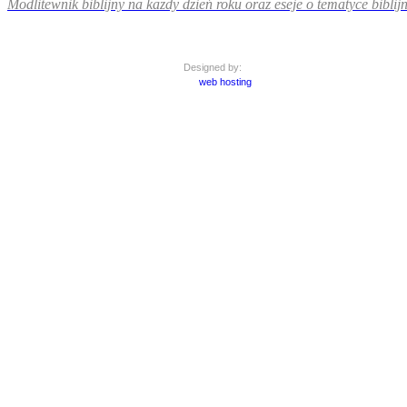
Modlitewnik biblijny na każdy dzień roku oraz eseje o tematyce biblijn
Designed by:
web hosting