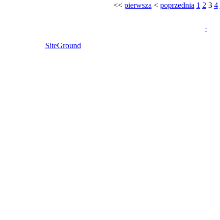
<<
pierwsza
<
poprzednia
1
2
3
4
icka pw. Świętych Aniołów Stróżów w Poznaniu, A.D. 2007–2026
+
mowaniem dostępnym na licencji GNU GPL. Szablon wykonany prze
SiteGround
.