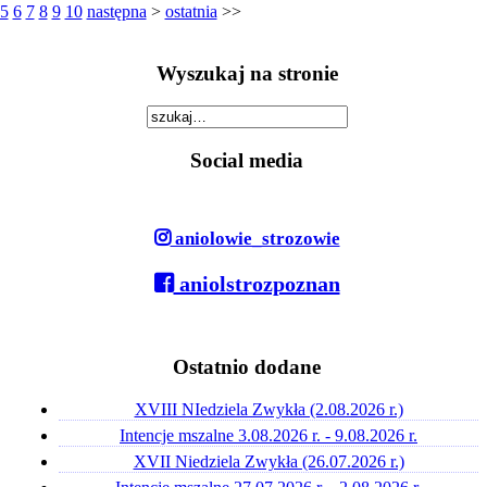
5
6
7
8
9
10
następna
>
ostatnia
>>
Wyszukaj na stronie
z
Social media
aniolowie_strozowie
aniolstrozpoznan
Ostatnio dodane
XVIII NIedziela Zwykła (2.08.2026 r.)
Intencje mszalne 3.08.2026 r. - 9.08.2026 r.
XVII Niedziela Zwykła (26.07.2026 r.)