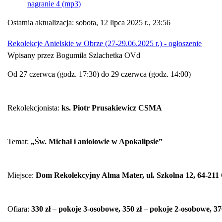
nagranie 4 (mp3)
Ostatnia aktualizacja: sobota, 12 lipca 2025 r., 23:56
Rekolekcje Anielskie w Obrze (27-29.06.2025 r.) - ogłoszenie
Wpisany przez Bogumiła Szlachetka OVd
Od 27 czerwca (godz. 17:30) do 29 czerwca (godz. 14:00)
Rekolekcjonista:
ks. Piotr Prusakiewicz CSMA
Temat:
„Św. Michał i aniołowie w Apokalipsie”
Miejsce:
Dom Rekolekcyjny Alma Mater, ul. Szkolna 12, 64-211
Ofiara:
330 zł – pokoje 3-osobowe,
350 zł – pokoje 2-osobowe,
370