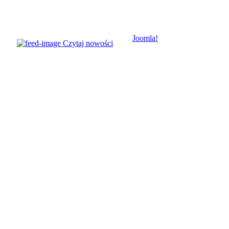
© Parafia rzymskokatol
Joomla!
jest wolnym oprogra
Czytaj nowości